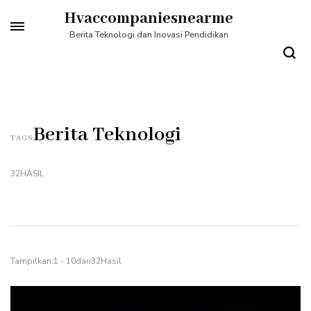
Lompat
Hvaccompaniesnearme
ke
Berita Teknologi dan Inovasi Pendidikan
konten
(Tekan
Enter)
Berita Teknologi
TAGS
32HASIL
Tampilkan:1 - 10dari32Hasil