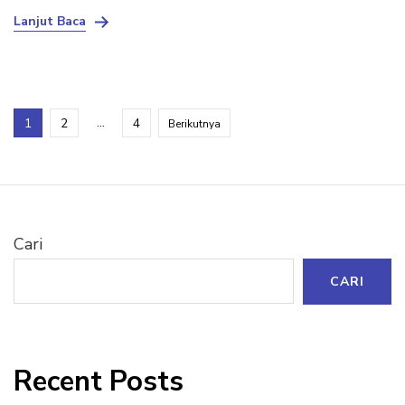
Lanjut Baca
Paginasi
Halaman
Halaman
…
Halaman
1
2
4
Berikutnya
pos
Cari
CARI
Recent Posts