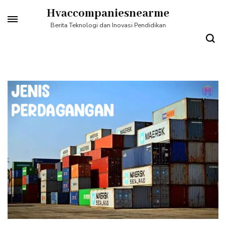
Lompat
Hvaccompaniesnearme
ke
Berita Teknologi dan Inovasi Pendidikan
konten
(Tekan
Enter)