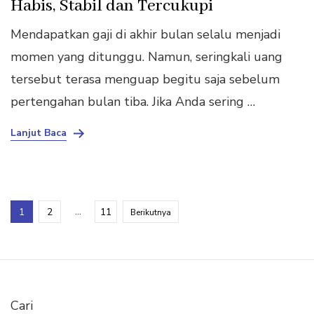
Habis, Stabil dan Tercukupi
Mendapatkan gaji di akhir bulan selalu menjadi
momen yang ditunggu. Namun, seringkali uang
tersebut terasa menguap begitu saja sebelum
pertengahan bulan tiba. Jika Anda sering …
Lanjut Baca
Paginasi
Halaman
Halaman
…
Halaman
1
2
11
Berikutnya
pos
Cari