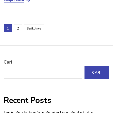
Paginasi
Halaman
Halaman
1
2
Berikutnya
pos
Cari
CARI
Recent Posts
Jenis Perdagangan: Pengertian, Bentuk, dan