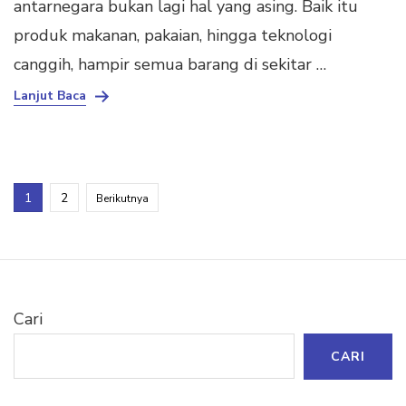
antarnegara bukan lagi hal yang asing. Baik itu
produk makanan, pakaian, hingga teknologi
canggih, hampir semua barang di sekitar …
Lanjut Baca
Paginasi
Halaman
Halaman
1
2
Berikutnya
pos
Cari
CARI