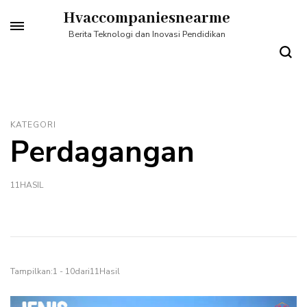
Lompat
Hvaccompaniesnearme
ke
Berita Teknologi dan Inovasi Pendidikan
konten
(Tekan
Enter)
KATEGORI
Perdagangan
11HASIL
Tampilkan:1 - 10dari11Hasil