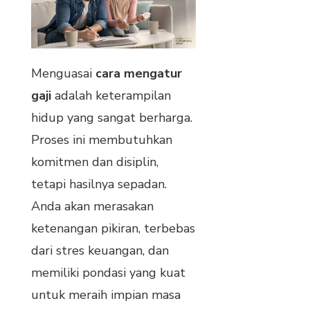
Menguasai
cara mengatur
gaji
adalah keterampilan
hidup yang sangat berharga.
Proses ini membutuhkan
komitmen dan disiplin,
tetapi hasilnya sepadan.
Anda akan merasakan
ketenangan pikiran, terbebas
dari stres keuangan, dan
memiliki pondasi yang kuat
untuk meraih impian masa