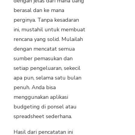
dengan jelas dari mana uang
berasal dan ke mana
perginya. Tanpa kesadaran
ini, mustahil untuk membuat
rencana yang solid. Mulailah
dengan mencatat semua
sumber pemasukan dan
setiap pengeluaran, sekecil
apa pun, selama satu bulan
penuh. Anda bisa
menggunakan aplikasi
budgeting di ponsel atau
spreadsheet sederhana.
Hasil dari pencatatan ini