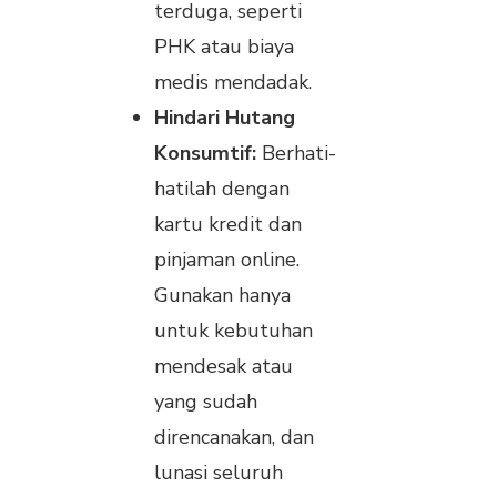
terduga, seperti
PHK atau biaya
medis mendadak.
Hindari Hutang
Konsumtif:
Berhati-
hatilah dengan
kartu kredit dan
pinjaman online.
Gunakan hanya
untuk kebutuhan
mendesak atau
yang sudah
direncanakan, dan
lunasi seluruh