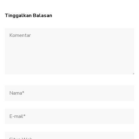
Tinggalkan Balasan