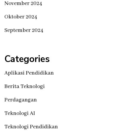
November 2024
Oktober 2024
September 2024
Categories
Aplikasi Pendidikan
Berita Teknologi
Perdagangan
Teknologi AI
Teknologi Pendidikan