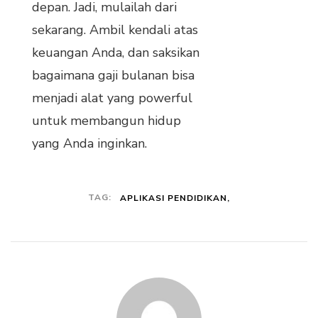
depan. Jadi, mulailah dari
sekarang. Ambil kendali atas
keuangan Anda, dan saksikan
bagaimana gaji bulanan bisa
menjadi alat yang powerful
untuk membangun hidup
yang Anda inginkan.
TAG:
APLIKASI PENDIDIKAN