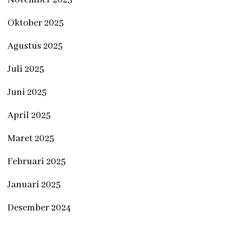
Oktober 2025
Agustus 2025
Juli 2025
Juni 2025
April 2025
Maret 2025
Februari 2025
Januari 2025
Desember 2024