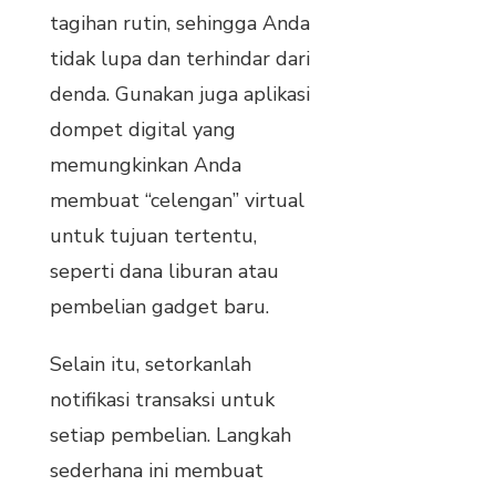
tagihan rutin, sehingga Anda
tidak lupa dan terhindar dari
denda. Gunakan juga aplikasi
dompet digital yang
memungkinkan Anda
membuat “celengan” virtual
untuk tujuan tertentu,
seperti dana liburan atau
pembelian gadget baru.
Selain itu, setorkanlah
notifikasi transaksi untuk
setiap pembelian. Langkah
sederhana ini membuat