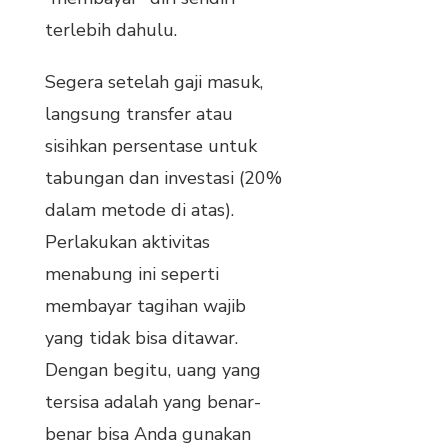
terlebih dahulu.
Segera setelah gaji masuk,
langsung transfer atau
sisihkan persentase untuk
tabungan dan investasi (20%
dalam metode di atas).
Perlakukan aktivitas
menabung ini seperti
membayar tagihan wajib
yang tidak bisa ditawar.
Dengan begitu, uang yang
tersisa adalah yang benar-
benar bisa Anda gunakan