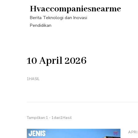
Lompat
Hvaccompaniesnearme
ke
Berita Teknologi dan Inovasi
konten
Pendidikan
(Tekan
Enter)
10 April 2026
1HASIL
Tampilkan:1 - 1dari1Hasil
APRI