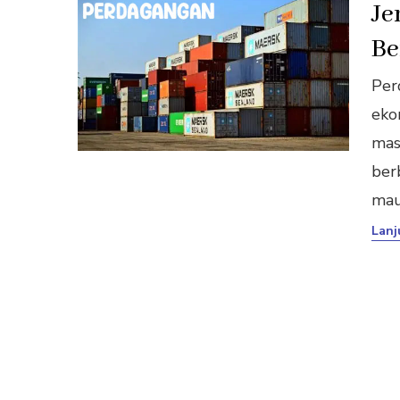
Je
Be
Per
eko
mas
ber
mau
Lanj