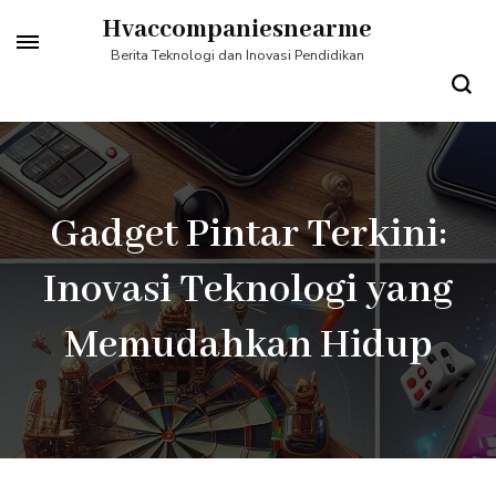
Lompat
Hvaccompaniesnearme
ke
Berita Teknologi dan Inovasi Pendidikan
konten
(Tekan
Enter)
Gadget Pintar Terkini:
Inovasi Teknologi yang
Memudahkan Hidup