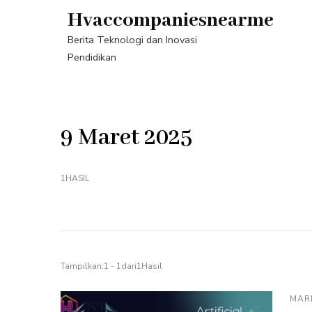
Lompat
Hvaccompaniesnearme
ke
Berita Teknologi dan Inovasi
konten
Pendidikan
(Tekan
Enter)
9 Maret 2025
1HASIL
Tampilkan:1 - 1dari1Hasil
MARE