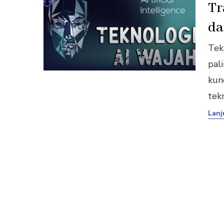
Tr
da
Tekn
pal
kun
tek
Lanj