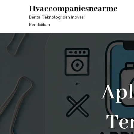
Lompat
Hvaccompaniesnearme
ke
Berita Teknologi dan Inovasi
konten
Pendidikan
(Tekan
Enter)
Apl
Te