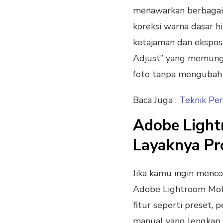
menawarkan berbagai 
koreksi warna dasar h
ketajaman dan eksposu
Adjust” yang memungk
foto tanpa mengubah
Baca Juga :
Teknik Pe
Adobe Light
Layaknya Pr
Jika kamu ingin menc
Adobe Lightroom Mobi
fitur seperti preset,
manual yang lengkap, a