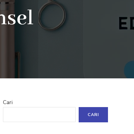
nsel
Cari
CARI