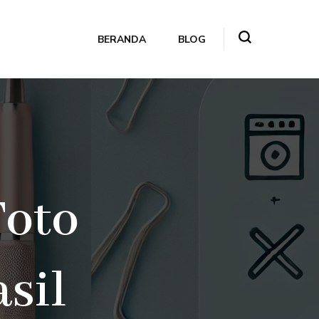
BERANDA
BLOG
Foto
sil