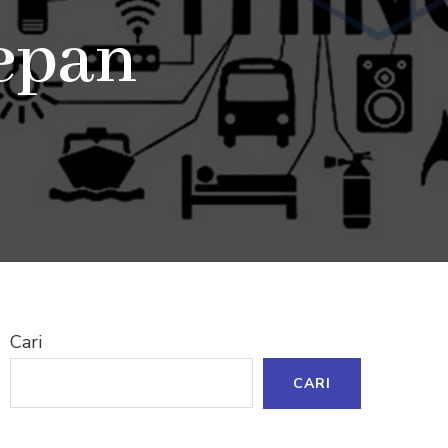
epan
Cari
CARI