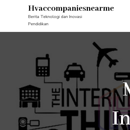
Lompat
Hvaccompaniesnearme
ke
Berita Teknologi dan Inovasi
konten
Pendidikan
(Tekan
Enter)
I