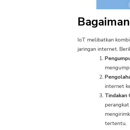
Bagaimana
IoT melibatkan kombin
jaringan internet. Ber
Pengumpu
mengumpul
Pengolaha
internet k
Tindakan 
perangkat
mengirimka
tertentu.