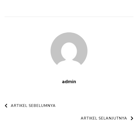
admin
Navigasi
ARTIKEL SEBELUMNYA
Artikel
ARTIKEL SELANJUTNYA