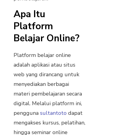
Apa Itu
Platform
Belajar Online?
Platform belajar online
adalah aplikasi atau situs
web yang dirancang untuk
menyediakan berbagai
materi pembelajaran secara
digital. Melalui platform ini,
pengguna
sultantoto
dapat
mengakses kursus, pelatihan,
hingga seminar online