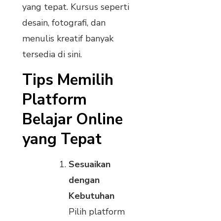
yang tepat. Kursus seperti
desain, fotografi, dan
menulis kreatif banyak
tersedia di sini.
Tips Memilih
Platform
Belajar Online
yang Tepat
Sesuaikan
dengan
Kebutuhan
Pilih platform