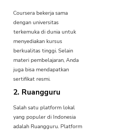
Coursera bekerja sama
dengan universitas
terkemuka di dunia untuk
menyediakan kursus
berkualitas tinggi. Selain
materi pembelajaran, Anda
juga bisa mendapatkan
sertifikat resmi.
2.
Ruangguru
Salah satu platform lokal
yang populer di Indonesia
adalah Ruangguru. Platform