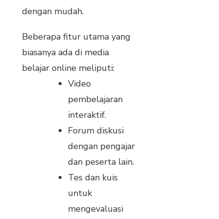
dengan mudah.
Beberapa fitur utama yang
biasanya ada di media
belajar online meliputi:
Video
pembelajaran
interaktif.
Forum diskusi
dengan pengajar
dan peserta lain.
Tes dan kuis
untuk
mengevaluasi