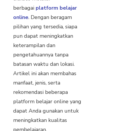
berbagai
platform belajar
online
. Dengan beragam
pilihan yang tersedia, siapa
pun dapat meningkatkan
keterampilan dan
pengetahuannya tanpa
batasan waktu dan lokasi.
Artikel ini akan membahas
manfaat, jenis, serta
rekomendasi beberapa
platform belajar online yang
dapat Anda gunakan untuk
meningkatkan kualitas
pembelajaran.