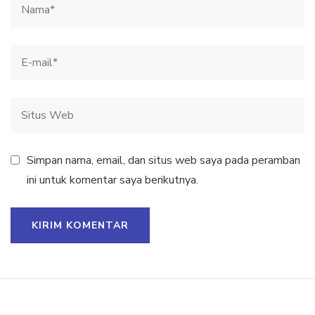
Simpan nama, email, dan situs web saya pada peramban
ini untuk komentar saya berikutnya.