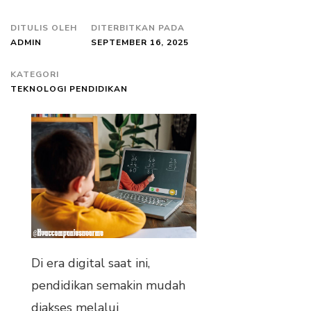
DITULIS OLEH
DITERBITKAN PADA
ADMIN
SEPTEMBER 16, 2025
KATEGORI
TEKNOLOGI PENDIDIKAN
Di era digital saat ini,
pendidikan semakin mudah
diakses melalui