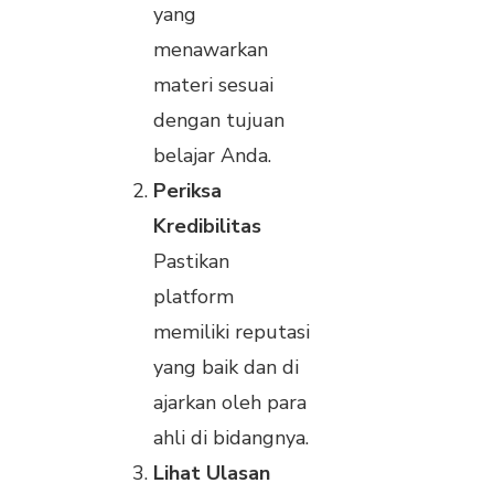
yang
menawarkan
materi sesuai
dengan tujuan
belajar Anda.
Periksa
Kredibilitas
Pastikan
platform
memiliki reputasi
yang baik dan di
ajarkan oleh para
ahli di bidangnya.
Lihat Ulasan