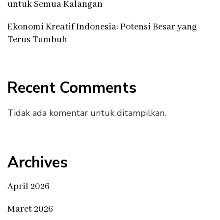
untuk Semua Kalangan
Ekonomi Kreatif Indonesia: Potensi Besar yang
Terus Tumbuh
Recent Comments
Tidak ada komentar untuk ditampilkan.
Archives
April 2026
Maret 2026