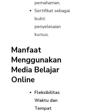
pemahaman.
Sertifikat sebagai
bukti
penyelesaian
kursus.
Manfaat
Menggunakan
Media Belajar
Online
Fleksibilitas
Waktu dan
Tempat