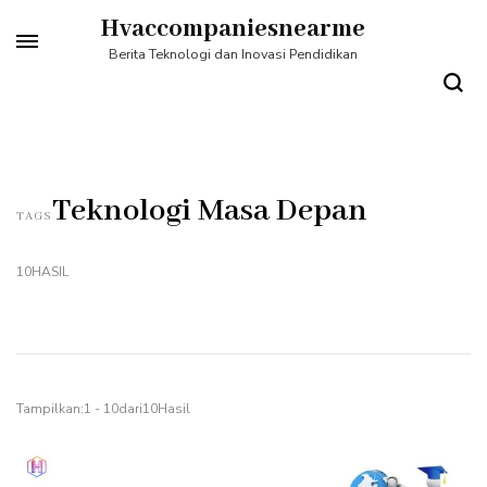
Lompat
Hvaccompaniesnearme
ke
Berita Teknologi dan Inovasi Pendidikan
konten
(Tekan
Enter)
Teknologi Masa Depan
TAGS
10HASIL
Tampilkan:1 - 10dari10Hasil