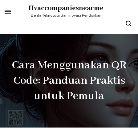
Lompat
Hvaccompaniesnearme
ke
Berita Teknologi dan Inovasi Pendidikan
konten
(Tekan
Enter)
Cara Menggunakan QR
Code: Panduan Praktis
untuk Pemula